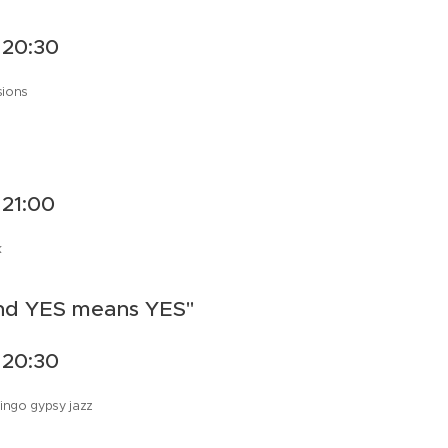
 20:30
sions
 21:00
k
nd YES means YES"
 20:30
mingo gypsy jazz