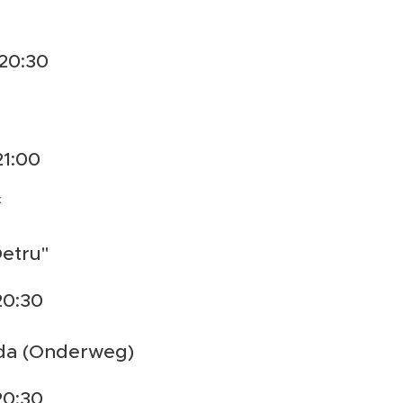
 20:30
21:00
k
Detru"
20:30
lda (Onderweg)
20:30